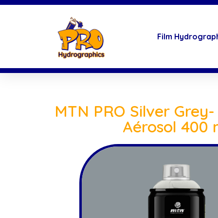
Film Hydrograp
MTN PRO Silver Grey-
Aérosol 400 